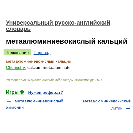
Универсальный русско-английский
словарь
метаалюминиевокислый кальций
Толкование
Перевод
метаалюминиевокислый кальций
Chemistry:
calcium metaaluminate
Универсальный русско-английский словарь
.
Академик.ру
.
2011
.
Игры ⚽
Нужен реферат?
метаалюминиевокислый
метаалюминиевокислый
аммоний
литий